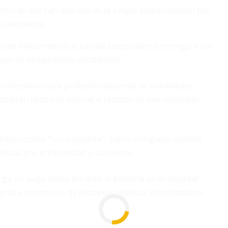
rturas que van más allá de la simple indemnización por
s relevantes:
o de fallecimiento, el capital asegurado se entrega a los
 pago de obligaciones pendientes.
profesional cuya profesión depende de habilidades
requieren destreza manual o redactores que necesitan
bién como “lucro cesante”, cubre el ingreso perdido
bitual por enfermedad o accidente.
ga un pago diario durante la estancia en el hospital;
eral; y reembolso de despesas médicas y hospitalares