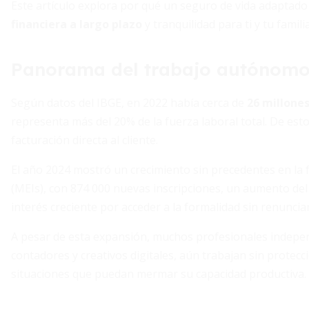
Este artículo explora por qué un seguro de vida adaptado
financiera a largo plazo
y tranquilidad para ti y tu familia
Panorama del trabajo autónomo 
Según datos del IBGE, en 2022 había cerca de
26 millone
representa más del 20% de la fuerza laboral total. De es
facturación directa al cliente.
El año 2024 mostró un crecimiento sin precedentes en la
(MEIs), con 874 000 nuevas inscripciones, un aumento del 
interés creciente por acceder a la formalidad sin renunciar
A pesar de esta expansión, muchos profesionales indepen
contadores y creativos digitales, aún trabajan sin protec
situaciones que puedan mermar su capacidad productiva.