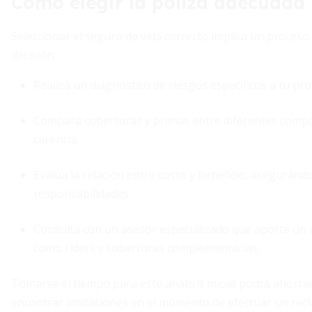
Cómo elegir la póliza adecuada
Seleccionar el seguro de vida correcto implica un proceso 
decisión:
Realiza un diagnóstico de riesgos específicos a tu pro
Compara coberturas y primas entre diferentes compañ
carencia.
Evalúa la relación entre costo y beneficio, aseguránd
responsabilidades.
Consulta con un asesor especializado que aporte un 
como riders y coberturas complementarias.
Tomarse el tiempo para este análisis inicial podrá ahorrar
encontrar limitaciones en el momento de efectuar un rec