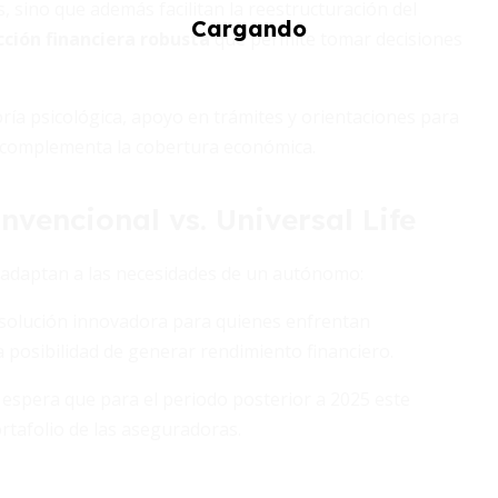
, sino que además facilitan la reestructuración del
ción financiera robusta
que permite tomar decisiones
ría psicológica, apoyo en trámites y orientaciones para
e complementa la cobertura económica.
vencional vs. Universal Life
e adaptan a las necesidades de un autónomo:
a solución innovadora para quienes enfrentan
 posibilidad de generar rendimiento financiero.
e espera que para el periodo posterior a 2025 este
ortafolio de las aseguradoras.