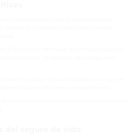
íficos
onvierte al autónomo en una figura especialmente
un respaldo de prestaciones como licencia médica
vidad.
s 97 gastos fijos mensuales, que incluyen alquiler de
costes operativos. Sin ingresos, estas obligaciones
 permanente puede resultar devastadora, no solo en el
idad de vida de los afectados y sus dependientes.
ial para quienes buscan continuidad en su actividad sin
a.
s del seguro de vida