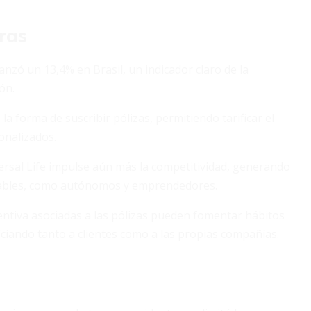
ras
anzó un 13,4% en Brasil, un indicador claro de la
ón.
la forma de suscribir pólizas, permitiendo tarificar el
onalizados.
ersal Life impulse aún más la competitividad, generando
riables, como autónomos y emprendedores.
ventiva asociadas a las pólizas pueden fomentar hábitos
ficiando tanto a clientes como a las propias compañías.