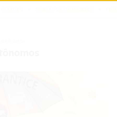
 STARTUPS
PRODUCTOS FINANCIEROS
FINA
a autônomos
utônomos