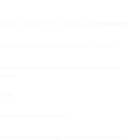
 más que un complemento: representa una
inversión en
y dinero, sino que también garantizas un respaldo
y asegúrate de comprender todos los términos para
tegido.
ncias
la-asistencia-en-carretera/
miento/aprendiendo-de-seguros/por-que-razon-debes-