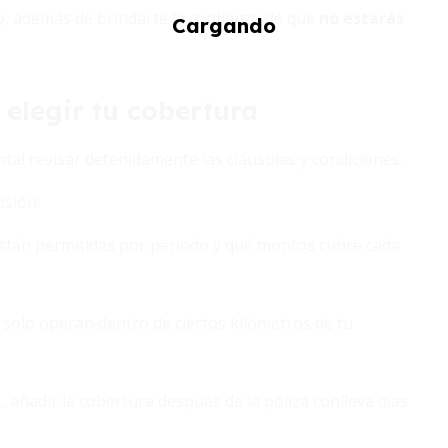
o, además de brindarte la confianza de que
no estarás
 elegir tu cobertura
ntal revisar detenidamente las cláusulas y condiciones.
isión:
están permitidas por periodo y qué montos cubre cada
 solo operan dentro de ciertos kilómetros de tu
 añadir la cobertura después de la póliza conlleva días