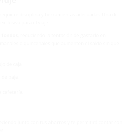
viaje
 requiere disciplina y herramientas adecuadas. Una de
xclusiva para el viaje.
s fondos
, reduciendo la tentación de gastarlo en
emanales o quincenales que aumenten el saldo sin que
jo de caja:
 de baja.
 cafetería.
creciendo junto con tus ahorros y te permitirá contar con
s.