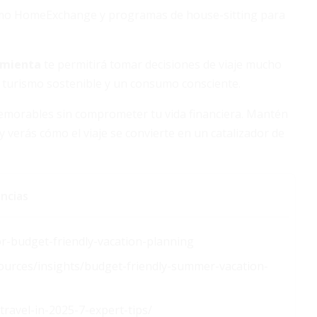
omo HomeExchange y programas de house-sitting para
amienta
te permitirá tomar decisiones de viaje mucho
 turismo sostenible y un consumo consciente.
emorables sin comprometer tu vida financiera. Mantén
 y verás cómo el viaje se convierte en un catalizador de
ncias
or-budget-friendly-vacation-planning
ources/insights/budget-friendly-summer-vacation-
travel-in-2025-7-expert-tips/