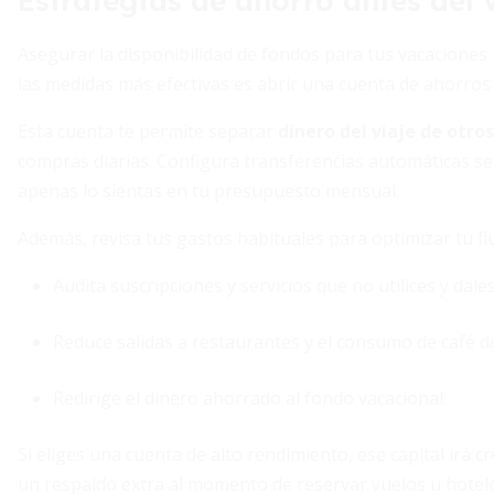
Estrategias de ahorro antes del 
Asegurar la disponibilidad de fondos para tus vacaciones
las medidas más efectivas es abrir una cuenta de ahorros e
Esta cuenta te permite separar
dinero del viaje de otro
compras diarias. Configura transferencias automáticas s
apenas lo sientas en tu presupuesto mensual.
Además, revisa tus gastos habituales para optimizar tu flu
Audita suscripciones y servicios que no utilices y dales
Reduce salidas a restaurantes y el consumo de café de
Redirige el dinero ahorrado al fondo vacacional.
Si eliges una cuenta de alto rendimiento, ese capital irá 
un respaldo extra al momento de reservar vuelos u hotele