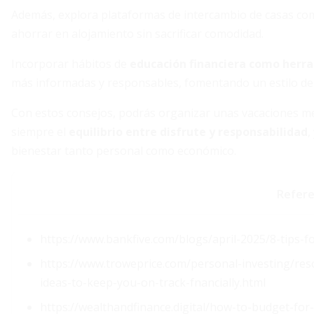
Además, explora plataformas de intercambio de casas c
ahorrar en alojamiento sin sacrificar comodidad.
Incorporar hábitos de
educación financiera como herr
más informadas y responsables, fomentando un estilo de
Con estos consejos, podrás organizar unas vacaciones m
siempre el
equilibrio entre disfrute y responsabilidad
,
bienestar tanto personal como económico.
Refere
https://www.bankfive.com/blogs/april-2025/8-tips-f
https://www.troweprice.com/personal-investing/res
ideas-to-keep-you-on-track-fnancially.html
https://wealthandfinance.digital/how-to-budget-for-