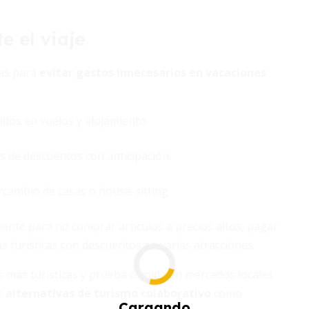
e el viaje
as para
evitar gastos innecesarios en vacaciones
.
idos en vuelos y alojamiento.
 de descuentos con anticipación.
rcambio de casas o house-sitting.
ente para no comprar artículos a precios altos, pagar
s turísticas con descuentos en varias atracciones.
s más turísticas y prueba comida en mercados locales.
e
alternativas de turismo colaborativo
como