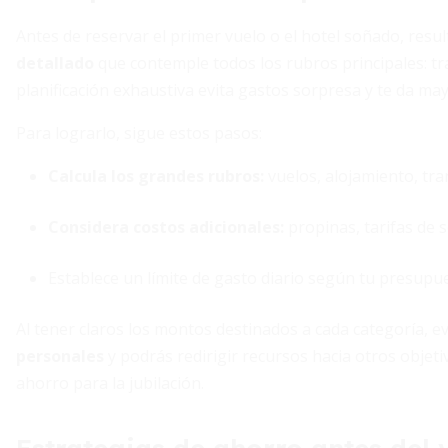
Antes de reservar el primer vuelo o el hotel soñado, res
detallado
que contemple todos los rubros principales: tr
planificación exhaustiva evita gastos sorpresa y te da may
Para lograrlo, sigue estos pasos:
Calcula los grandes rubros:
vuelos, alojamiento, tra
Considera costos adicionales:
propinas, tarifas de 
Establece un límite de gasto diario según tu presupue
Al tener claros los montos destinados a cada categoría, e
personales
y podrás redirigir recursos hacia otros objet
ahorro para la jubilación.