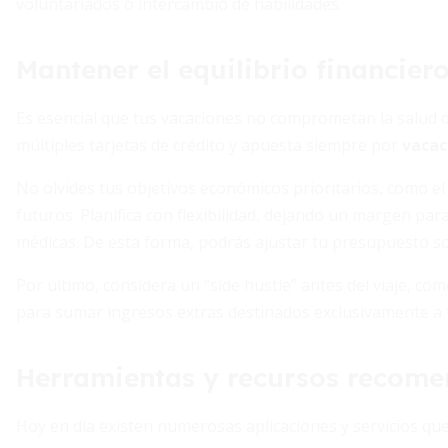
voluntariados o intercambio de habilidades.
Mantener el equilibrio financier
Es esencial que tus vacaciones no comprometan la salud de 
múltiples tarjetas de crédito y apuesta siempre por
vacac
No olvides tus objetivos económicos prioritarios, como e
futuros. Planifica con flexibilidad, dejando un margen pa
médicas. De esta forma, podrás ajustar tu presupuesto so
Por último, considera un “side hustle” antes del viaje, c
para sumar ingresos extras destinados exclusivamente a 
Herramientas y recursos recom
Hoy en día existen numerosas aplicaciones y servicios que 