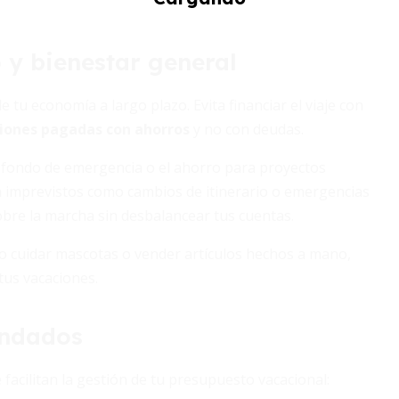
o y bienestar general
tu economía a largo plazo. Evita financiar el viaje con
iones pagadas con ahorros
y no con deudas.
l fondo de emergencia o el ahorro para proyectos
ra imprevistos como cambios de itinerario o emergencias
bre la marcha sin desbalancear tus cuentas.
omo cuidar mascotas o vender artículos hechos a mano,
tus vacaciones.
endados
facilitan la gestión de tu presupuesto vacacional: