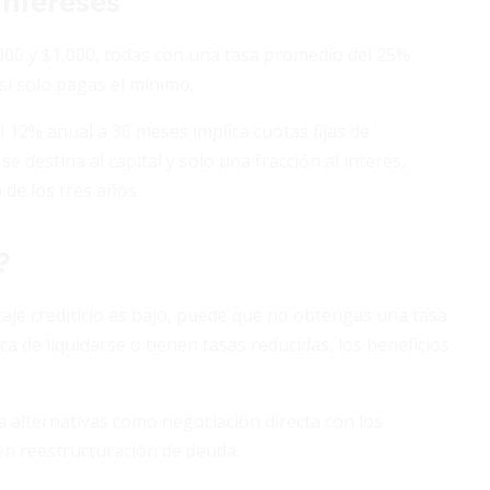
ntereses
,000 y $1,000, todas con una tasa promedio del 25%
si solo pagas el mínimo.
 12% anual a 36 meses implica cuotas fijas de
destina al capital y solo una fracción al interés,
 de los tres años.
?
taje crediticio es bajo, puede que no obtengas una tasa
a de liquidarse o tienen tasas reducidas, los beneficios
a alternativas como negociación directa con los
en reestructuración de deuda.