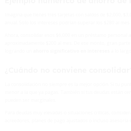
Ejemplo numérico de ahorro de i
Imagina que tienes tres tarjetas con saldos de $2,000, $3
anual. Solo los intereses podrían superar los $280 al mes 
Ahora, consolidar esos $6,000 en un préstamo personal al
aproximadamente $200 al mes. De ese monto, gran parte se 
logrando un
ahorro significativo en intereses
a lo largo
¿Cuándo no conviene consolidar
La consolidación no siempre es la mejor opción. Si tu pun
menor a la que ya pagas. También si tus deudas están cerc
pueden ser marginales.
Para deudas muy elevadas o situaciones críticas, consider
acreedores, planes de pago ajustados o incluso asesoría 