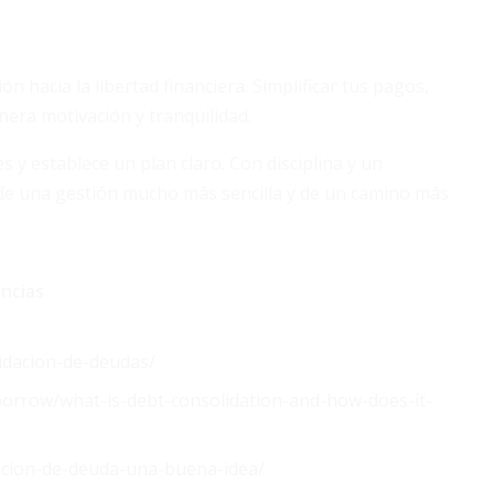
n hacia la libertad financiera. Simplificar tus pagos,
nera motivación y tranquilidad.
 y establece un plan claro. Con disciplina y un
 de una gestión mucho más sencilla y de un camino más
ncias
lidacion-de-deudas/
borrow/what-is-debt-consolidation-and-how-does-it-
dacion-de-deuda-una-buena-idea/