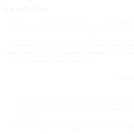
Conclusión
Consolidar tus deudas puede significar un punto de inflexió
reducir intereses y ver progresos tangibles mes a mes ge
Antes de dar el paso, haz tu diagnóstico, compara opciones
compromiso con tu presupuesto mensual
, disfrutarás
rápido hacia la eliminación de tus deudas.
Refere
https://www.incharge.org/es/alivio-de-deuda/conso
https://www.pnc.com/insights/es/personal-finance/
work.html
https://www.azcentralcu.org/es/blog/es-la-consoli