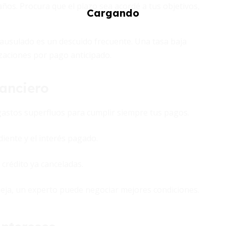
os. Procura que el plazo sea acordé a tus objetivos,
clausulado es un descuido frecuente. Una tasa baja
zaciones por pago anticipado.
nanciero
gastos superfluos para cumplir siempre tus pagos.
diente y el interés pagado.
crédito ya canceladas.
pleja, un experto puede negociar mejores condiciones.