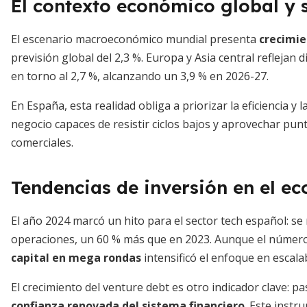
El contexto económico global y 
El escenario macroeconómico mundial presenta
crecimie
previsión global del 2,3 %. Europa y Asia central refleja
en torno al 2,7 %, alcanzando un 3,9 % en 2026-27.
En España, esta realidad obliga a priorizar la eficiencia y l
negocio capaces de resistir ciclos bajos y aprovechar punt
comerciales.
Tendencias de inversión en el e
El año 2024 marcó un hito para el sector tech español: se
operaciones, un 60 % más que en 2023. Aunque el número
capital en mega rondas
intensificó el enfoque en escalab
El crecimiento del venture debt es otro indicador clave: pa
confianza renovada del sistema financiero
. Este instr