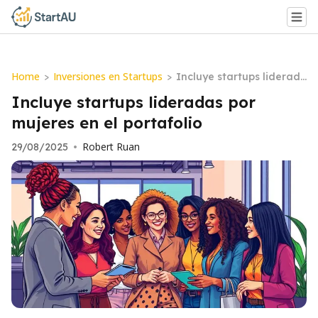
Home
Inversiones en Startups
>
>
Incluye startups liderad
as por mujeres en el port
Incluye startups lideradas por
afolio
mujeres en el portafolio
Robert Ruan
29/08/2025
•