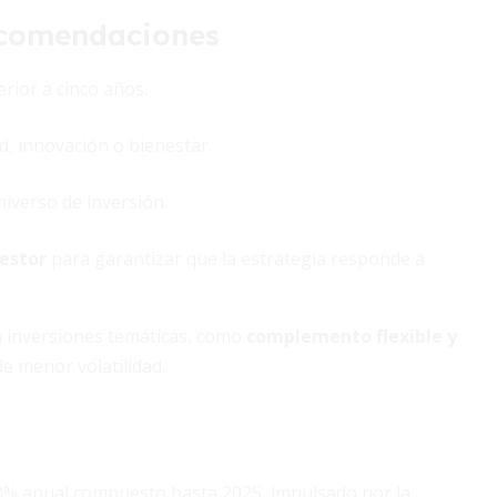
recomendaciones
rior a cinco años.
d, innovación o bienestar.
niverso de inversión.
gestor
para garantizar que la estrategia responde a
a inversiones temáticas, como
complemento flexible y
de menor volatilidad.
20% anual compuesto hasta 2025, impulsado por la