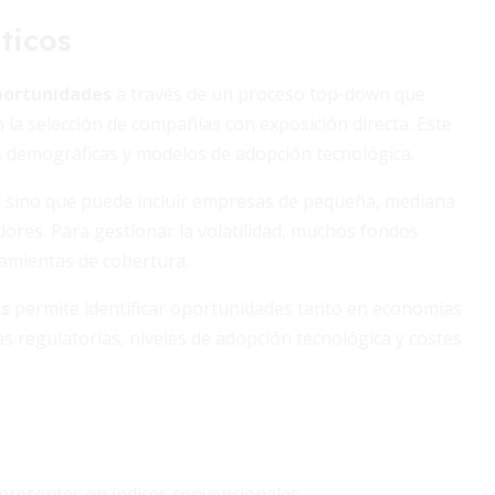
ticos
portunidades
a través de un proceso top-down que
 la selección de compañías con exposición directa. Este
es demográficas y modelos de adopción tecnológica.
les, sino que puede incluir empresas de pequeña, mediana
dores. Para gestionar la volatilidad, muchos fondos
amientas de cobertura.
as
permite identificar oportunidades tanto en economías
 regulatorias, niveles de adopción tecnológica y costes
 presentes en índices convencionales.