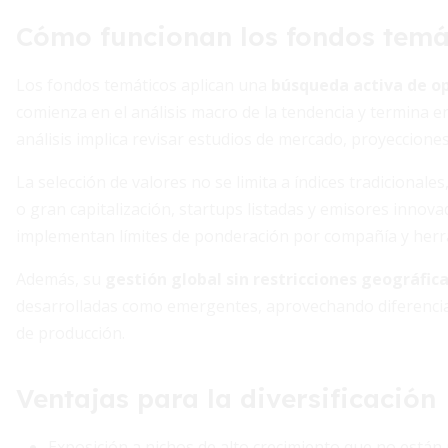
Cómo funcionan los fondos temá
Los fondos temáticos aplican una
búsqueda activa de o
comienza en el análisis macro de la tendencia y termina en
análisis implica revisar estudios de mercado, proyeccion
La selección de valores no se limita a índices tradiciona
o gran capitalización, startups listadas y emisores innova
implementan límites de ponderación por compañía y herr
Además, su
gestión global sin restricciones geográfic
desarrolladas como emergentes, aprovechando diferencias
de producción.
Ventajas para la diversificación
Exposición a nichos de alto crecimiento que no están