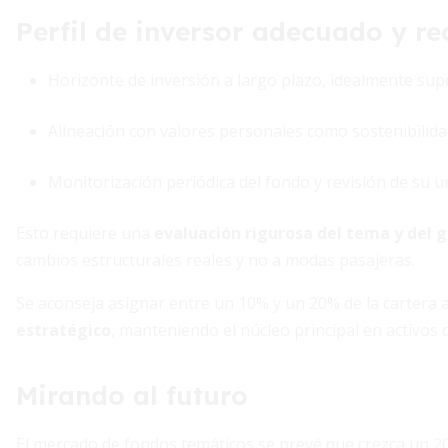
Perfil de inversor adecuado y 
Horizonte de inversión a largo plazo, idealmente supe
Alineación con valores personales como sostenibilida
Monitorización periódica del fondo y revisión de su u
Esto requiere una
evaluación rigurosa del tema y del 
cambios estructurales reales y no a modas pasajeras.
Se aconseja asignar entre un 10% y un 20% de la cartera 
estratégico
, manteniendo el núcleo principal en activos 
Mirando al futuro
El mercado de fondos temáticos se prevé que crezca un 