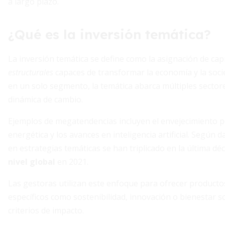
a largo plazo.
¿Qué es la inversión temática?
La inversión temática se define como la asignación de cap
estructurales
capaces de transformar la economía y la socied
en un solo segmento, la temática abarca múltiples sector
dinámica de cambio.
Ejemplos de megatendencias incluyen el envejecimiento pobl
energética y los avances en inteligencia artificial. Según 
en estrategias temáticas se han triplicado en la última d
nivel global
en 2021.
Las gestoras utilizan este enfoque para ofrecer productos
específicos como sostenibilidad, innovación o bienestar soc
criterios de impacto.