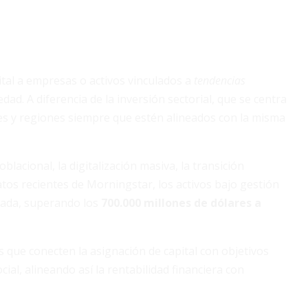
ital a empresas o activos vinculados a
tendencias
ad. A diferencia de la inversión sectorial, que se centra
es y regiones siempre que estén alineados con la misma
acional, la digitalización masiva, la transición
datos recientes de Morningstar, los activos bajo gestión
écada, superando los
700.000 millones de dólares a
 que conecten la asignación de capital con objetivos
ial, alineando así la rentabilidad financiera con