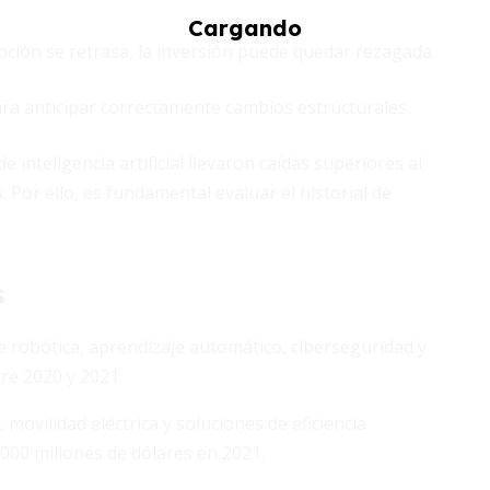
opción se retrasa, la inversión puede quedar rezagada.
ra anticipar correctamente cambios estructurales.
 inteligencia artificial llevaron caídas superiores al
. Por ello, es fundamental evaluar el historial de
s
 robótica, aprendizaje automático, ciberseguridad y
re 2020 y 2021.
movilidad eléctrica y soluciones de eficiencia
000 millones de dólares en 2021.