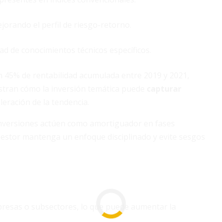
jorando el perfil de riesgo-retorno.
ad de conocimientos técnicos específicos.
n 45% de rentabilidad acumulada entre 2019 y 2021,
lustran cómo la inversión temática puede
capturar
eración de la tendencia.
inversiones actúen como amortiguador en fases
gestor mantenga un enfoque disciplinado y evite sesgos
resas o subsectores, lo que puede aumentar la