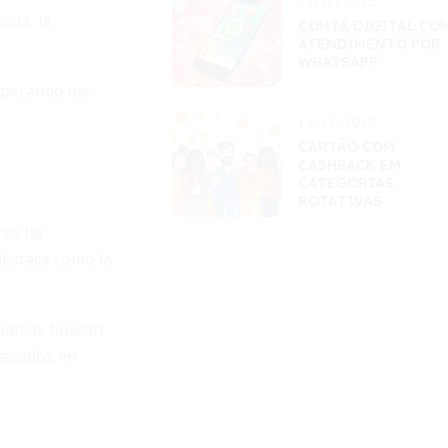
19/11/2025
ida, la
CONTA DIGITAL CO
ATENDIMENTO POR
WHATSAPP
uperando los
16/11/2025
CARTÃO COM
CASHBACK EM
CATEGORIAS
ROTATIVAS
res ha
destaca como la
pañías buscan
resados en