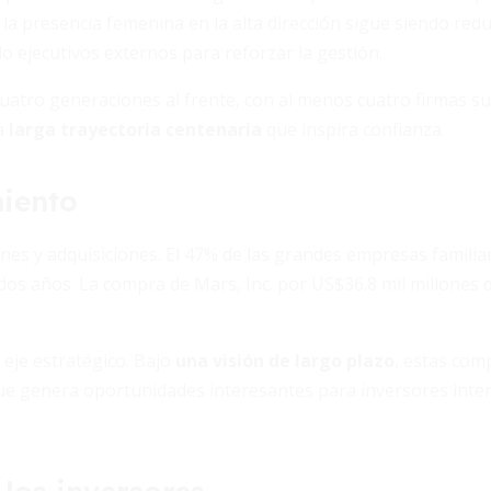
a presencia femenina en la alta dirección sigue siendo reduc
o ejecutivos externos para reforzar la gestión.
atro generaciones al frente, con al menos cuatro firmas s
a
larga trayectoria centenaria
que inspira confianza.
miento
nes y adquisiciones. El 47% de las grandes empresas familia
os años. La compra de Mars, Inc. por US$36.8 mil millones 
 eje estratégico. Bajo
una visión de largo plazo
, estas com
ue genera oportunidades interesantes para inversores inte