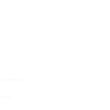
s propietarios
licas y
.