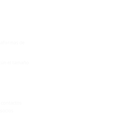
ataformas de
egún el tamaño
r contactos
 socios