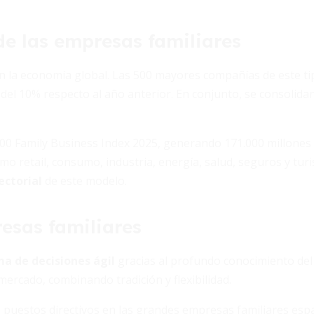
e las empresas familiares
en la economía global. Las 500 mayores compañías de este t
del 10% respecto al año anterior. En conjunto, se consolida
500 Family Business Index 2025, generando 171.000 millones
o retail, consumo, industria, energía, salud, seguros y tur
ectorial
de este modelo.
resas familiares
a de decisiones ágil
gracias al profundo conocimiento del
ercado, combinando tradición y flexibilidad.
s puestos directivos en las grandes empresas familiares esp