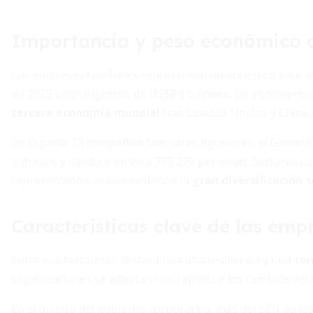
Importancia y peso económico d
Las empresas familiares representan un auténtico pilar 
en 2025 unos ingresos de US$8.8 billones, un incremento 
tercera economía mundial
tras Estados Unidos y China.
En España, 13 compañías familiares figuran en el Global 
ingresos y dando empleo a 735.279 personas. Sectores com
representados, lo que evidencia la
gran diversificación s
Características clave de las emp
Entre sus fortalezas destaca una alta resiliencia y una
tom
organizaciones se adaptan con rapidez a los cambios del m
En el ámbito del gobierno corporativo, más del 92% de lo