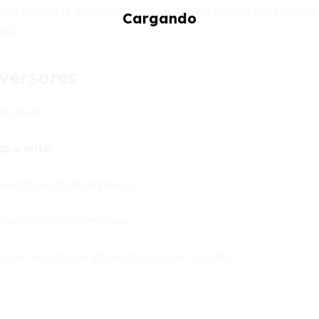
ón convierte estos negocios en aliados ideales para invers
azo
.
versores
porativo.
nsparente
.
iversificación de ingresos.
man las decisiones clave.
sumo, industria e infraestructura en España.