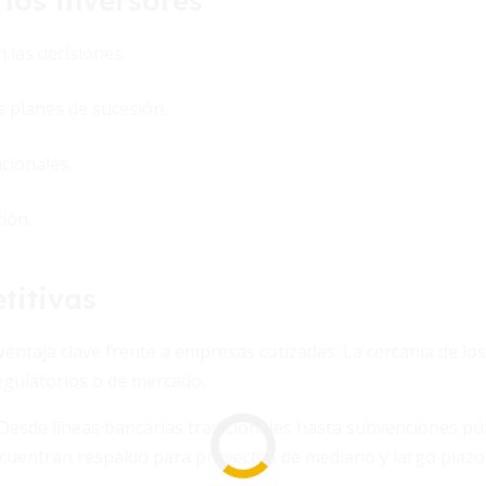
los inversores
 las decisiones.
s planes de sucesión.
cionales.
ción.
titivas
entaja clave frente a empresas cotizadas. La cercanía de lo
egulatorios o de mercado.
 Desde líneas bancarias tradicionales hasta subvenciones púb
encuentran respaldo para proyectos de mediano y largo plazo