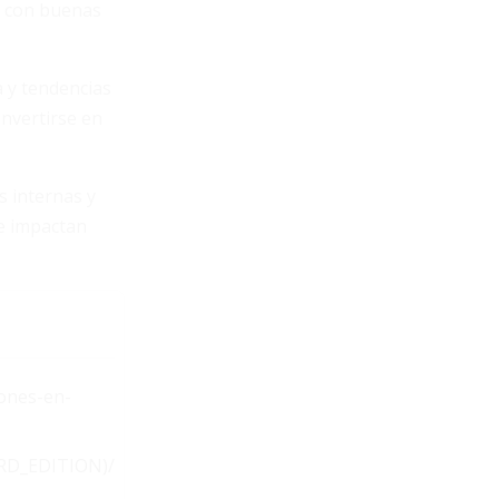
 y con buenas
a y tendencias
onvertirse en
s internas y
ue impactan
lones-en-
RD_EDITION)/