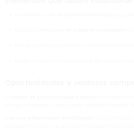
Elementos que deben considerar 
Comprender la
visión y valores familiares
que guían
Analizar la
estructura de gobierno corporativo
y lo
Evaluar los riesgos asociados a conflictos intergenera
Revisar el historial financiero y el grado de diversifica
Oportunidades y ventajas compe
El
modelo de gestión estable y flexible
constituye una v
al negocio favorece una respuesta rápida ante cambios r
El
acceso a financiación diversificada
es otra fortaleza.
financiación colectiva, las grandes empresas familiares 