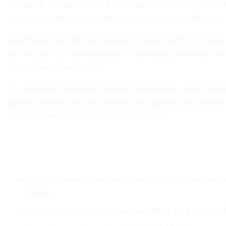
Consultar índices como el EY – University of St. Gallen Gl
prácticas. Investigar las últimas operaciones de M&A y las
Finalmente, considera el contexto socioeconómico y fiscal
de mercado. Con una evaluación rigurosa y una visión a m
un pilar de tu portafolio.
Las empresas familiares ofrecen un equilibrio único entre
aplicar buenas prácticas de inversión, podrás aprovechar 
positivamente en la sociedad y el empleo.
https://cuadernoborrador.com/2025/03/20/empresas-
2025/
https://fliphtml5.com/aludp/yaqj/PRACTICE_M