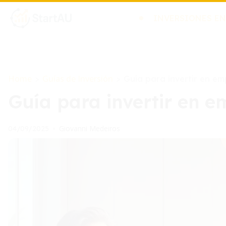
INVERSIONES EN
Home
Guías de Inversión
>
>
Guía para invertir en em
Guía para invertir en e
Giovanni Medeiros
04/09/2025
•