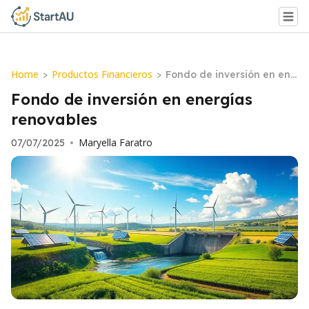
Home
Productos Financieros
>
>
Fondo de inversión en ene
rgías renovables
Fondo de inversión en energías
renovables
Maryella Faratro
07/07/2025
•