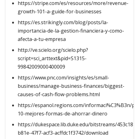
https://stripe.com/es/resources/more/revenue-
growth-101-a-guide-for-businesses
https://es.strikingly.com/blog/posts/la-
importancia-de-la-gestion-financiera-y-como-
afecta-a-tu-empresa
http://ve.scielo.org/scielo.php?
script=sci_arttext&pid=S1315-
99842009000400009
https://www.pnc.com/insights/es/small-
business/manage-business-finances/biggest-
causes-of-cash-flow-problems.html
https://espanol.regions.com/informaci%C3%B3n/pe
10-mejores-formas-de-ahorrar-dinero
https://dukespace.lib.duke.edu/bitstreams/453c1817
b81e-47f7-acf3-acffdc1f3742/download