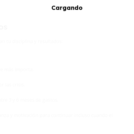
os
n tu disciplina y resultados:
e más importa.
 las crisis.
tre 3 y 6 meses de gastos.
anza y motivación para continuar incluso cuando el