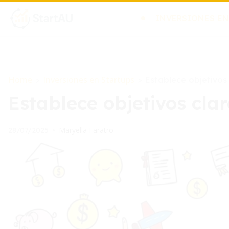
INVERSIONES EN
Home
Inversiones en Startups
>
>
Establece objetivos
Establece objetivos cla
Maryella Faratro
28/07/2025
•