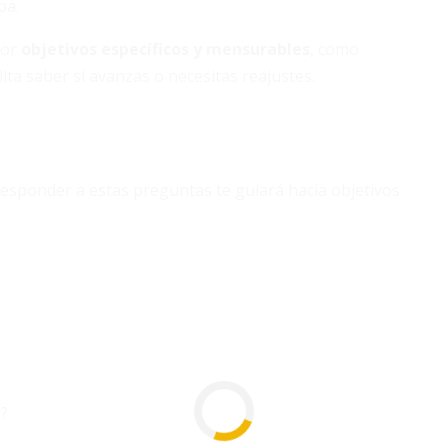
pa.
por
objetivos específicos y mensurables
, como
ita saber si avanzas o necesitas reajustes.
 Responder a estas preguntas te guiará hacia objetivos
d?