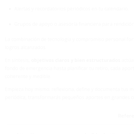
Alertas y recordatorios periódicos en tu calendario.
Grupos de apoyo o asesoría financiera para rendición
La combinación de tecnología y compromiso personal forta
logros alcanzados.
En síntesis,
objetivos claros y bien estructurados
actúan
fondo de emergencia hasta planificar tu retiro, cada apo
coherente y medible.
Empieza hoy mismo: reflexiona, define y documenta tus me
periódica, transformarás pequeños aportes en grandes c
Refere