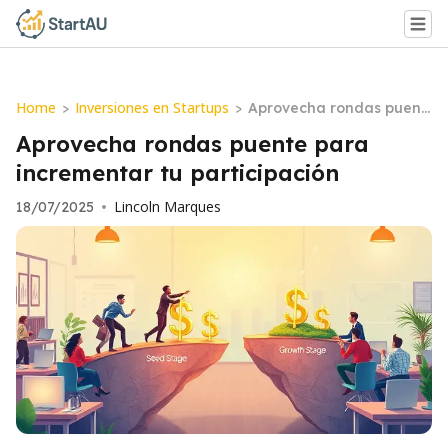
Home
Inversiones en Startups
>
>
Aprovecha rondas puent
e para incrementar tu pa
Aprovecha rondas puente para
rticipación
incrementar tu participación
Lincoln Marques
18/07/2025
•